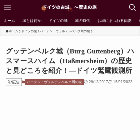
ホーム
城とは何か
ドイツの城
城の時代
お城にまつわる伝説
ホーム
ドイツの城
バーデン・ヴュルテンベルク州の城
グッテンベルク城（Burg Guttenberg）ハ
スマースハイム（Haßmersheim）の歴史
と見どころを紹介！―ドイツ鷲鷹観測所
広告
29/12/2017
15/01/2023
バーデン・ヴュルテンベルク州の城