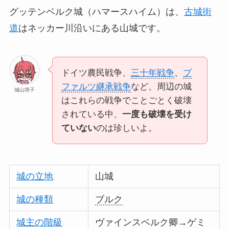
グッテンベルク城（ハマースハイム）は、
古城街
道
はネッカー川沿いにある山城です。
ドイツ農民戦争、
三十年戦争
、
プ
ファルツ継承戦争
など、周辺の城
城山塔子
はこれらの戦争でことごとく破壊
されている中、
一度も破壊を受け
ていない
のは珍しいよ。
城の立地
山城
城の種類
ブルク
城主の階級
ヴァインスベルク卿→ゲミ