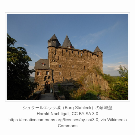
シュタールエック城（Burg Stahleck）の盾城壁
Harald Nachtigall, CC BY-SA 3.0
https://creativecommons.org/licenses/by-sa/3.0, via Wikimedia
Commons