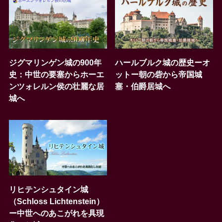
ジグマリンゲン城の900年
ハールブルク城の歴史ーオ
史：中世の要塞からホーエ
ットー朝の砦から帝国城
ンツォレルン侯の壮麗な居
塞・伯爵居城へ
城へ
リヒテンシュタイン城
（Schloss Lichtenstein）
ー中世へのあこがれを具現