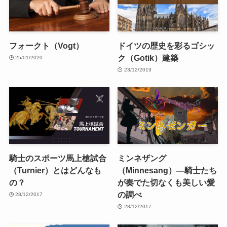
フォークト（Vogt）
ドイツの歴史を彩るゴシッ
ク（Gotik）建築
25/01/2020
23/12/2019
騎士のスポーツ馬上槍試合
ミンネザング
（Turnier）とはどんなも
（Minnesang）―騎士たち
の？
が奏でた切なくも美しい愛
の調べ
28/12/2017
28/12/2017