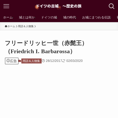
ホーム
城とは何か
ドイツの城
城の時代
お城にまつわる伝説
ホーム
用語＆人物集
フリードリッヒ一世（赤髭王）
（Friedrich I. Barbarossa）
広告
28/12/2017
02/03/2020
用語＆人物集