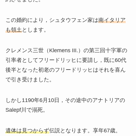
この婚約により，シュタウフェン家は
南イタリア
も領土
とします。
クレメンス三世（Klemens III.）の第三回十字軍の
引率者としてフリードリッヒに要請し，既に60代
後半となった初老のフリードリッヒはそれを喜ん
で引き受けました。
しかし1190年6月10日，その途中のアナトリアの
Salepf川で
溺死
。
遺体は見つからず
伝説となります。享年67歳。