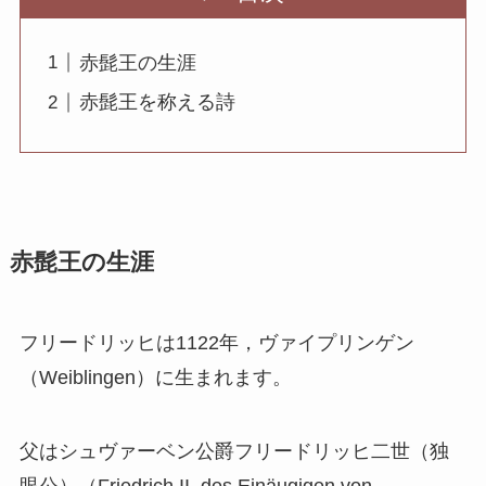
赤髭王の生涯
赤髭王を称える詩
赤髭王の生涯
フリードリッヒは1122年，ヴァイプリンゲン
（Weiblingen）に生まれます。
父はシュヴァーベン公爵フリードリッヒ二世（独
眼公）（Friedrich II. des Einäugigen von