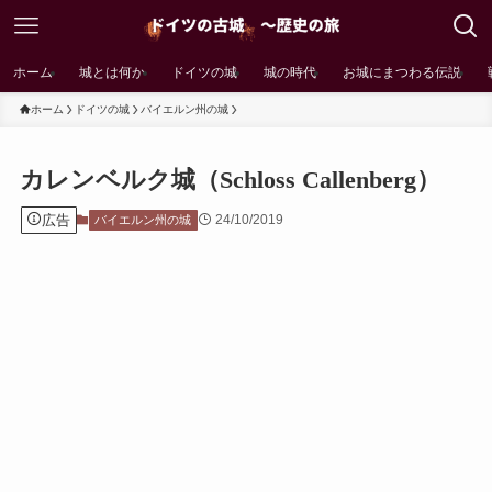
ホーム
城とは何か
ドイツの城
城の時代
お城にまつわる伝説
ホーム
ドイツの城
バイエルン州の城
カレンベルク城（Schloss Callenberg）
広告
24/10/2019
バイエルン州の城