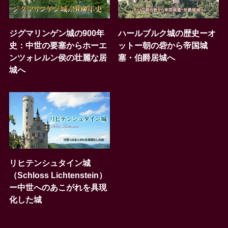
ジグマリンゲン城の900年
ハールブルク城の歴史ーオ
史：中世の要塞からホーエ
ットー朝の砦から帝国城
ンツォレルン侯の壮麗な居
塞・伯爵居城へ
城へ
リヒテンシュタイン城
（Schloss Lichtenstein）
ー中世へのあこがれを具現
化した城