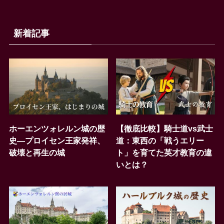
新着記事
ホーエンツォレルン城の歴
【徹底比較】騎士道vs武士
史―プロイセン王家発祥、
道：東西の「戦うエリー
破壊と再生の城
ト」を育てた英才教育の違
いとは？