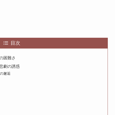
目次
の困難さ
悲劇の誘惑
の邂逅
）