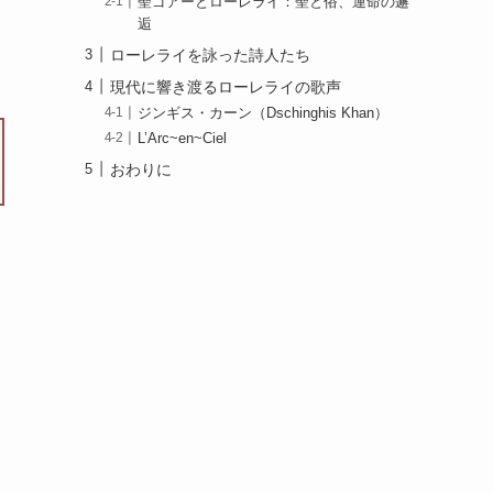
聖ゴアーとローレライ：聖と俗、運命の邂
逅
ローレライを詠った詩人たち
現代に響き渡るローレライの歌声
ジンギス・カーン（Dschinghis Khan）
L’Arc~en~Ciel
おわりに