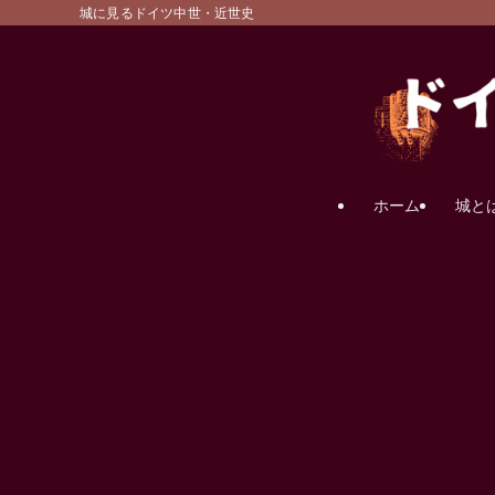
城に見るドイツ中世・近世史
ホーム
城と